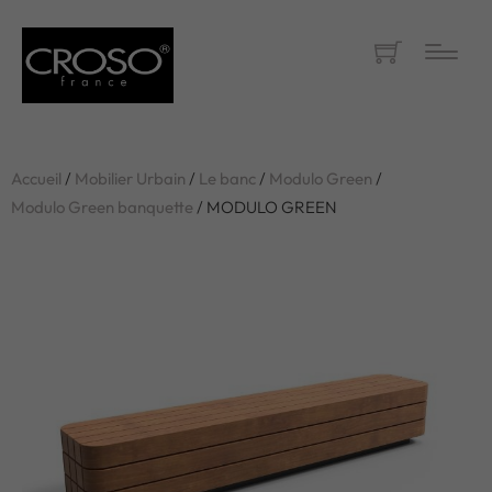
Accueil
/
Mobilier Urbain
/
Le banc
/
Modulo Green
/
Modulo Green banquette
/ MODULO GREEN