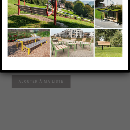
Main-courante / Set tube
a gorge oval 80x40mm.
droite
Main-courante / Set tube a gorge oval 80x40mm.
droite
AJOUTER À MA LISTE