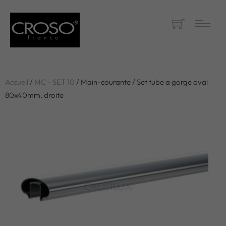
Accueil
/
MC - SET 10
/ Main-courante / Set tube a gorge oval
80x40mm. droite