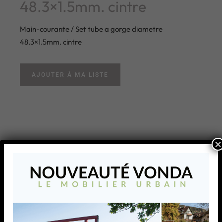
48.3×1.5mm. cintre
Main-courante / Set tube a gorge diametre
48.3×1.5mm. cintre
AJOUTER À MA LISTE
×