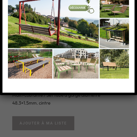
Main-courante / Set tube
a gorge diametre
48.3×1.5mm. cintre
Main-courante / Set tube a gorge diametre
48.3×1.5mm. cintre
AJOUTER À MA LISTE