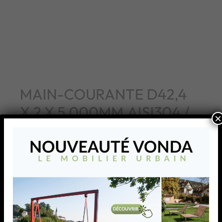
MAIN-COURANTE D42,4
X 2 X 5.000MM,AISI304 /
×
EMBOUTS PLATS
MAIN-COURANTE D42,4 X 2 X 5.000MM,AISI304 /
EMBOUTS PLATS
AJOUTER À MA LISTE