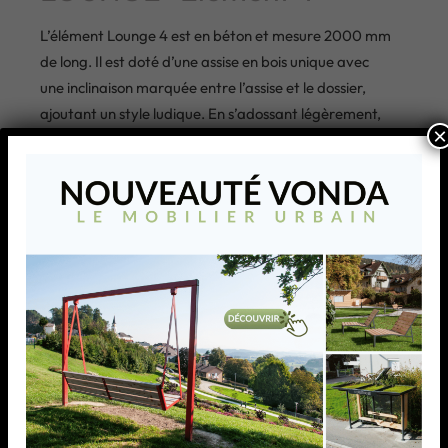
L’élément Lounge 4 est en béton et mesure 2000 mm
de long. Il est doté d’une assise en bois unique avec
une inclinaison marquée entre l’assise et le dossier,
ajoutant un style ludique. En s’adossant légèrement,
×
les utilisateurs peuvent se détendre confortablement
dans cet élément en plein air. Cet élément peut être
combiné avec les autres éléments de la série Lounge.
AJOUTER À MA LISTE