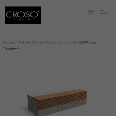
Accueil
/
Mobilier Urbain
/
Le banc
/
Lounge
/ LOUNGE-
Elément 3