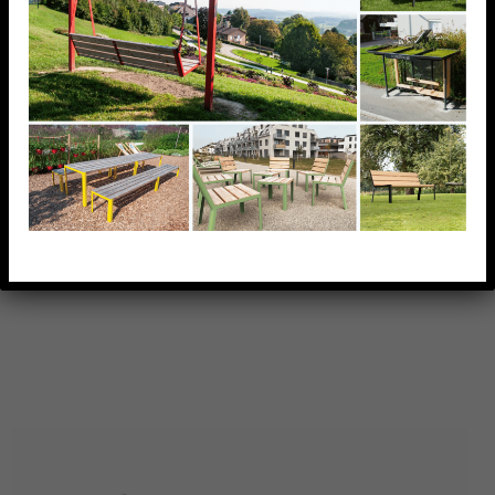
M8X25 AISI304,
VIS A TeTE CYLINDRIQUE M8X25 AISI304,
AJOUTER À MA LISTE