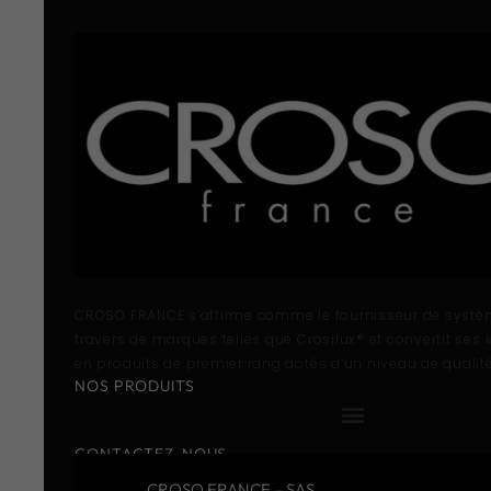
CROSO FRANCE s’affirme comme le fournisseur de systè
travers de marques telles que Crosilux® et convertit ses 
en produits de premier rang dotés d’un niveau de qualité
NOS PRODUITS
CONTACTEZ-NOUS
CROSO FRANCE – SAS