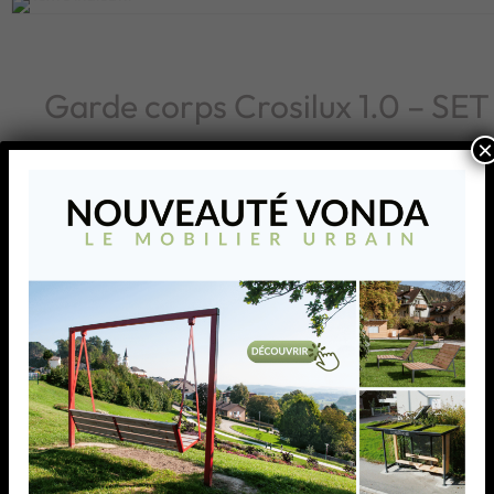
Garde corps Crosilux 1.0 – SET
×
AJOUTER À MA LISTE
épaisseur d
76 – 17
AJOUTER À MA L