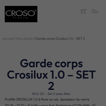
Accueil
/
Non classé
/ Garde corps Crosilux 1.0 – SET 2
Garde corps
Crosilux 1.0 – SET
2
SKU: GC - Set 2 avec Atec
Profilé CROSILUX 1.0 à fixer au sol , épaisseur du verre
20,76 – 21,52 – 0,6 kN – sous Avis Technique n°2/15-1694_V1