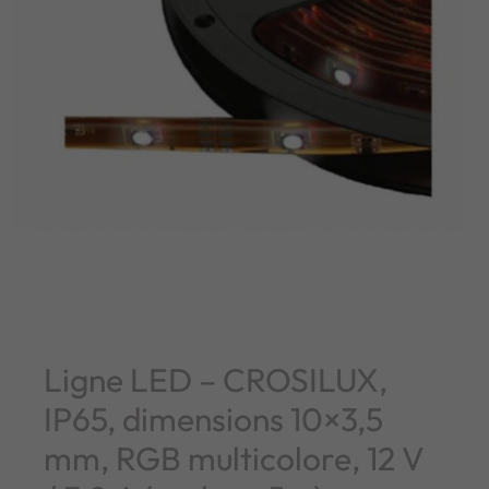
Ligne LED – CROSILUX,
IP65, dimensions 10×3,5
mm, RGB multicolore, 12 V