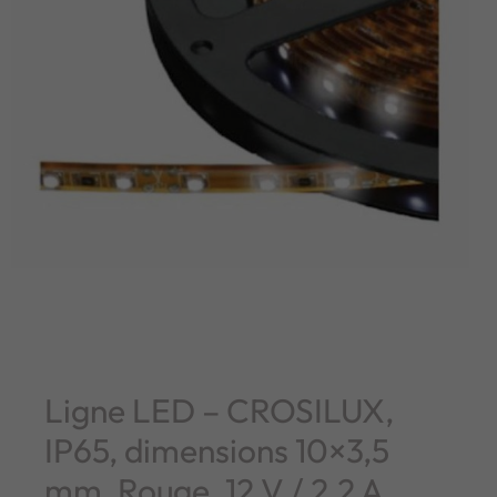
Ligne LED – CROSILUX,
IP65, dimensions 10×3,5
mm, Rouge, 12 V / 2,2 A