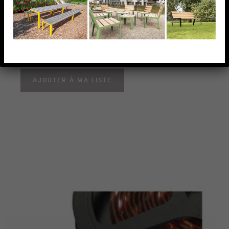
A (rouleau 5m)
Ligne LED – CROSILUX, IP65, dimensions 10×3,5 mm,
Blanc froid, 12 V / 2,2 A (rouleau 5m)
AJOUTER À MA LISTE