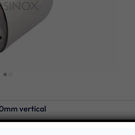
next
40mm vertical