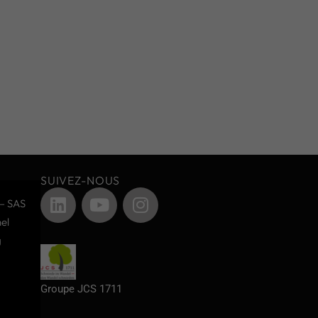
SUIVEZ-NOUS
– SAS
el
g
Groupe JCS 1711