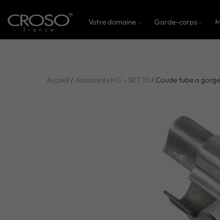
Votre domaine
Garde-corps
M
Accueil
/
Accesoires MC - SET 10
/ Coude tube a gorge