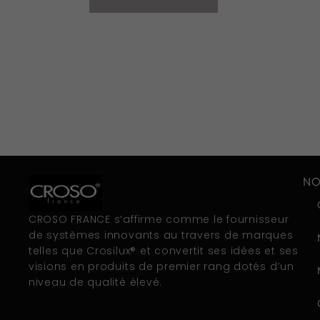
NO
CROSO FRANCE s’affirme comme le fournisseur
de systèmes innovants au travers de marques
telles que Crosilux® et convertit ses idées et ses
visions en produits de premier rang dotés d’un
niveau de qualité élevé.