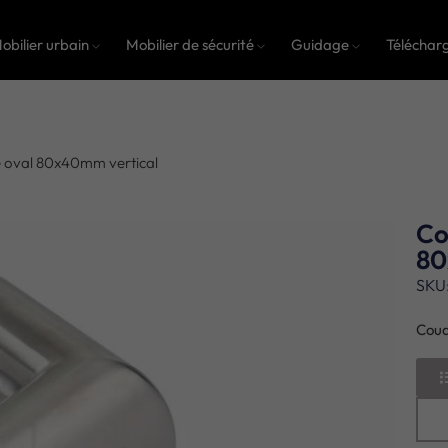
obilier urbain
Mobilier de sécurité
Guidage
Téléchar
 oval 80x40mm vertical
Co
80
SKU
Coud