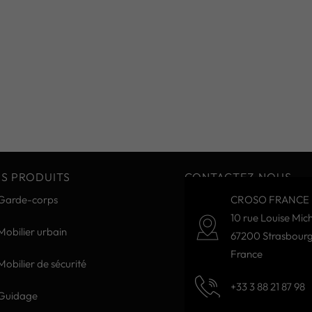
S PRODUITS
CONTACTEZ-NOUS
Garde-corps
CROSO FRANCE 
10 rue Louise Mich
Mobilier urbain
67200 Strasbour
France
Mobilier de sécurité
+33 3 88 21 87 98
Guidage