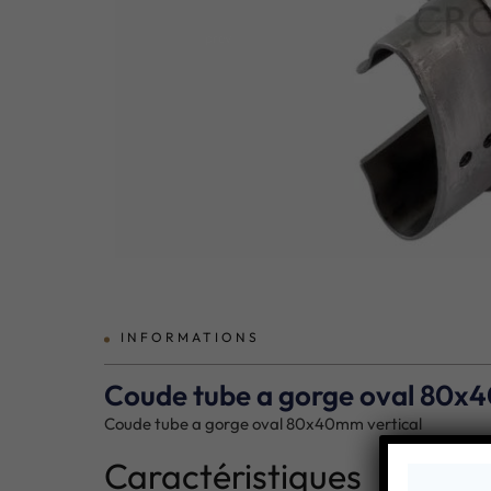
prev
INFORMATIONS
Coude tube a gorge oval 80x
Coude tube a gorge oval 80x40mm vertical
Caractéristiques