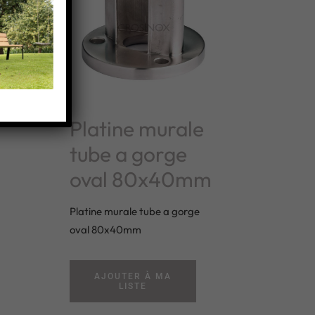
a
Platine murale
tube a gorge
oval 80x40mm
Platine murale tube a gorge
oval 80x40mm
AJOUTER À MA
LISTE