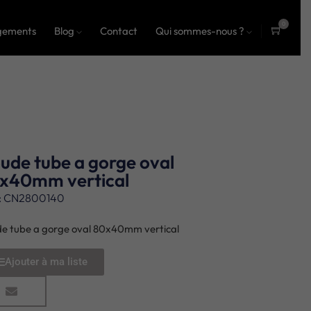
0
gements
Blog
Contact
Qui sommes-nous ?
ite
ms
ude tube a gorge oval
x40mm vertical
: CN2800140
e tube a gorge oval 80x40mm vertical
Ajouter à ma liste