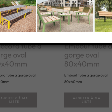
ccord tube a
Embout tube 
rge oval
gorge oval
0x40mm
80x40mm
ord tube a gorge oval
Embout tube a gorge oval
40mm
80x40mm
AJOUTER À MA
AJOUTER À MA
LISTE
LISTE