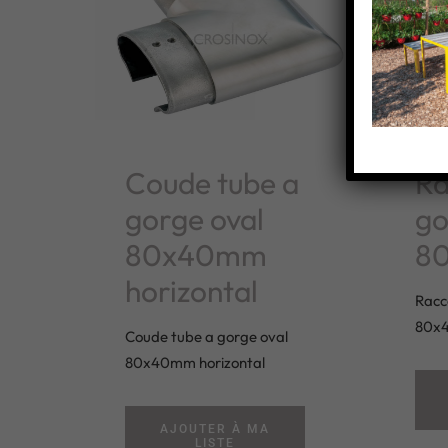
Coude tube a
Ra
gorge oval
go
80x40mm
8
horizontal
Racc
80x
Coude tube a gorge oval
80x40mm horizontal
AJOUTER À MA
LISTE