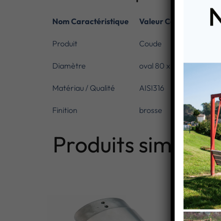
Nom Caractéristique
Valeur Caractéristiqu
Produit
Coude
Diamètre
oval 80 x 40
Matériau / Qualité
AISI316
Finition
brosse
Produits similaire