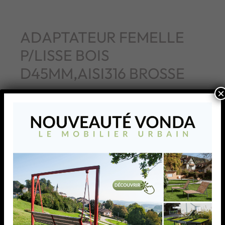
ADAPTATEUR FEMELLE
P/LISSE BOIS
D45MM,AISI316 BROSSE
×
ADAPTATEUR FEMELLE P/LISSE BOIS
D45MM,AISI316 BROSSE
AJOUTER À MA LISTE