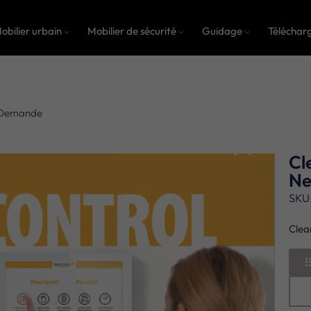
obilier urbain
Mobilier de sécurité
Guidage
Téléchar
a Demande
Cl
Ne
SKU
Clea