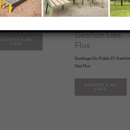
Guidage Du
gement De File D‘attente
ligent En Temps Réel
Public Et
Gestion Des
AJOUTER À MA
Flux
LISTE
Guidage Du Public Et Gestio
Des Flux
AJOUTER À MA
LISTE