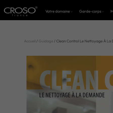
Votre domaine
Garde-corps
M
Accueil
/
Guidage
/ Clean Control Le Nettoyage À L