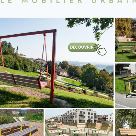
anagement
 File
attente
telligent En
mps Réel