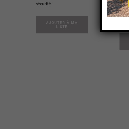
sécurité
Mana
Intel
AJOUTER À MA
LISTE