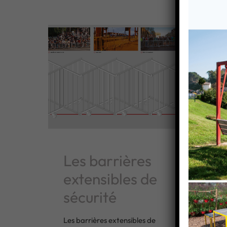
M
Les barrières
De
extensibles de
D‘
sécurité
In
Les barrières extensibles de
Te