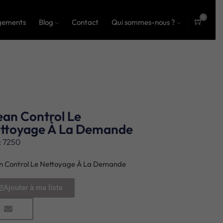
0
gements
Blog
Contact
Qui sommes-nous ?
ite
ms
ean Control Le
ttoyage À La Demande
: 7250
n Control Le Nettoyage À La Demande
Ajouter à ma liste