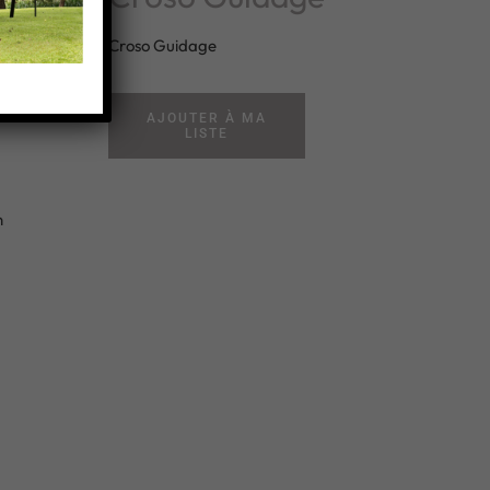
Croso Guidage
AJOUTER À MA
LISTE
n