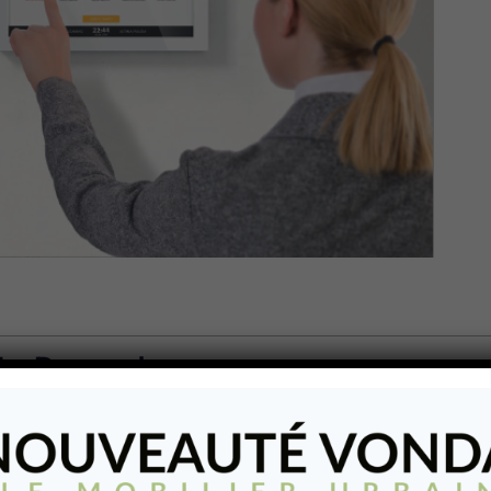
À La Demande
s