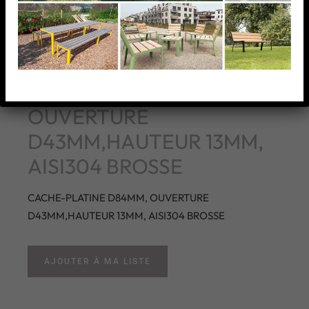
CACHE-PLATINE D84MM,
OUVERTURE
D43MM,HAUTEUR 13MM,
AISI304 BROSSE
CACHE-PLATINE D84MM, OUVERTURE
D43MM,HAUTEUR 13MM, AISI304 BROSSE
AJOUTER À MA LISTE