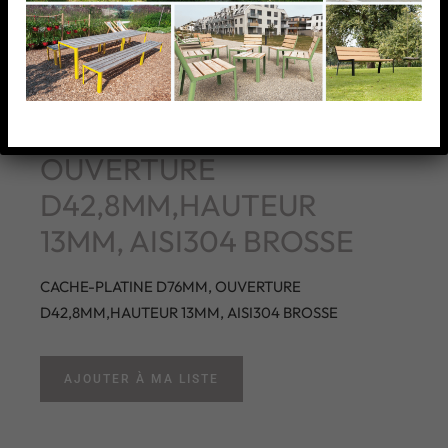
CACHE-PLATINE D76MM,
OUVERTURE
D42,8MM,HAUTEUR
13MM, AISI304 BROSSE
CACHE-PLATINE D76MM, OUVERTURE
D42,8MM,HAUTEUR 13MM, AISI304 BROSSE
AJOUTER À MA LISTE