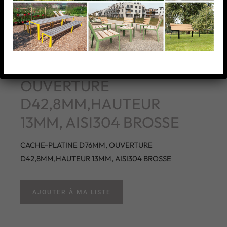
CACHE-PLATINE D76MM,
OUVERTURE
D42,8MM,HAUTEUR
13MM, AISI304 BROSSE
CACHE-PLATINE D76MM, OUVERTURE
D42,8MM,HAUTEUR 13MM, AISI304 BROSSE
AJOUTER À MA LISTE