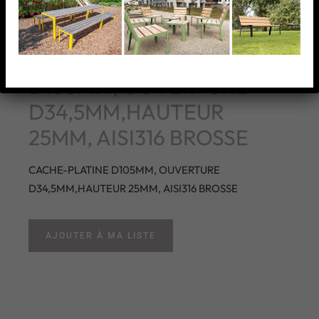
CACHE-PLATINE
D105MM, OUVERTURE
D34,5MM,HAUTEUR
25MM, AISI316 BROSSE
CACHE-PLATINE D105MM, OUVERTURE
D34,5MM,HAUTEUR 25MM, AISI316 BROSSE
AJOUTER À MA LISTE