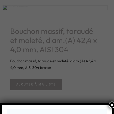
Bouchon massif, taraudé
et moleté, diam.(A) 42,4 x
4,0 mm, AISI 304
Bouchon massif, taraudé et moleté, diam.(A) 42,4 x
4,0 mm, AISI 304 brossé
AJOUTER À MA LISTE
×