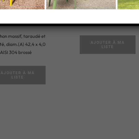
0 mm, AISI
Bouchon carré plat, flexible,
04
dimension (A) 40,0 mm, Acie
hon massif, taraudé et
AJOUTER À MA
é, diam.(A) 42,4 x 4,0
LISTE
AISI 304 brossé
AJOUTER À MA
LISTE