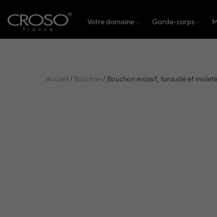
Votre domaine
Garde-corps
M
Accueil
/
Bouchon
/ Bouchon massif, taraudé et moleté