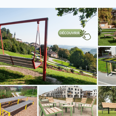
s
uchon
Bouchon carr
ssif, taraudé
plat, flexible,
 moleté,
dim. (A) 40,0
am.(A) 42,4 x
mm, Acier