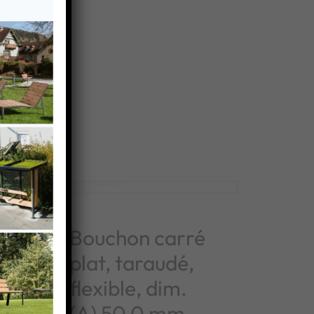
é
Bouchon carré
plat, taraudé,
flexible, dim.
(A) 50,0 mm,