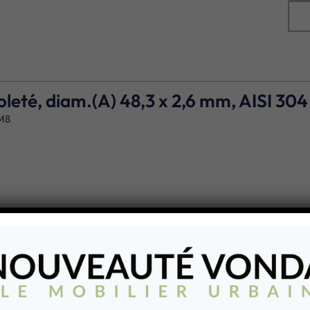
leté, diam.(A) 48,3 x 2,6 mm, AISI 304
éM8
e