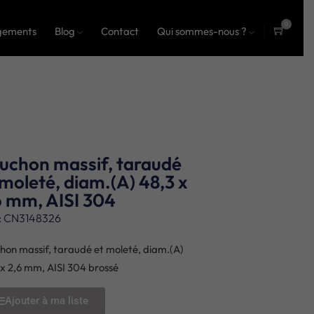
0
gements
Blog
Contact
Qui sommes-nous ?
ite
ms
uchon massif, taraudé
 moleté, diam.(A) 48,3 x
6 mm, AISI 304
: CN3148326
hon massif, taraudé et moleté, diam.(A)
 x 2,6 mm, AISI 304 brossé
Ajouter à ma liste