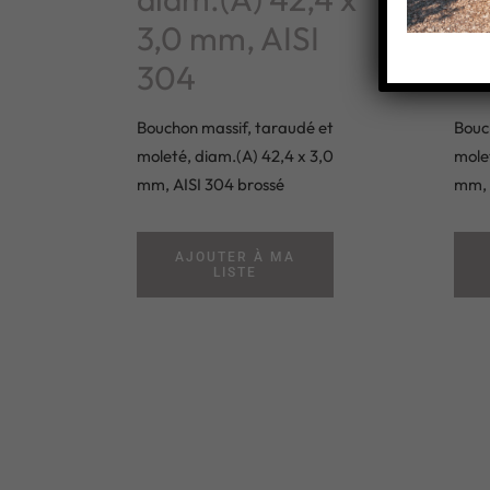
3,0 mm, AISI
4,
304
3
Bouchon massif, taraudé et
Bouc
moleté, diam.(A) 42,4 x 3,0
molet
mm, AISI 304 brossé
mm, 
AJOUTER À MA
LISTE