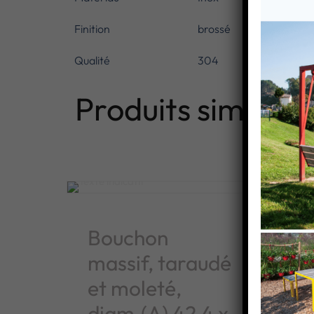
Finition
brossé
Qualité
304
Produits similaire
Bouchon
Bo
massif, taraudé
ma
et moleté,
et
diam.(A) 42,4 x
di