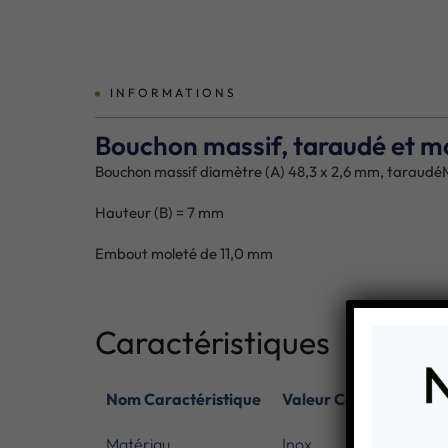
INFORMATIONS
Bouchon massif, taraudé et mo
Bouchon massif diamètre (A) 48,3 x 2,6 mm, taraud
Hauteur (B) = 7 mm
Embout moleté de 11,0 mm
Caractéristiques
Nom Caractéristique
Valeur Caractéristiqu
Matériau
Inox