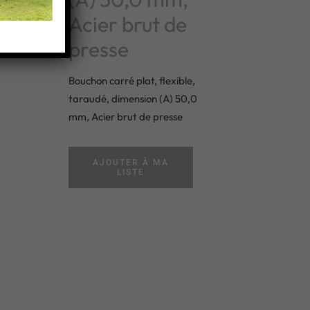
Acier brut de
presse
r
Bouchon carré plat, flexible,
taraudé, dimension (A) 50,0
mm, Acier brut de presse
AJOUTER À MA
LISTE