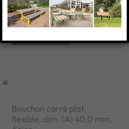
Bouchon massif, moleté et taraudé, diam.(A) 48,3 x
3,0 mm, AISI 304 brossé
AJOUTER À MA LISTE
Bouchon carré plat,
flexible, dim. (A) 40,0 mm,