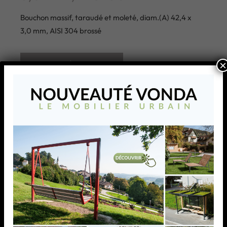
Bouchon massif, taraudé et moleté, diam.(A) 42,4 x
3,0 mm, AISI 304 brossé
×
AJOUTER À MA LISTE
Bouchon massif, moleté et
taraudé, diam.(A) 48,3 x
3,0 mm, AISI 304