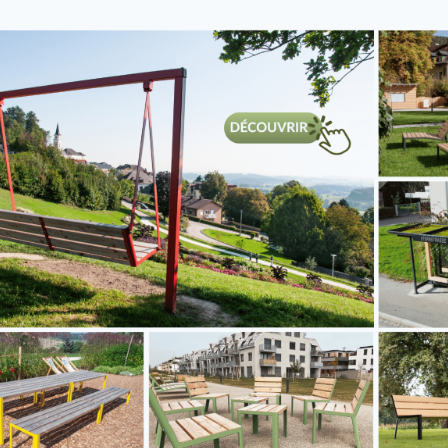
s
uchon massif
Bouchon carr
 moleté,
plat, flexible,
am.(A) 42,4 x
dim. (A) 50,0
0 mm, AISI
mm, Acier