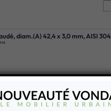
audé, diam.(A) 42,4 x 3,0 mm, AISI 304
 M8
e