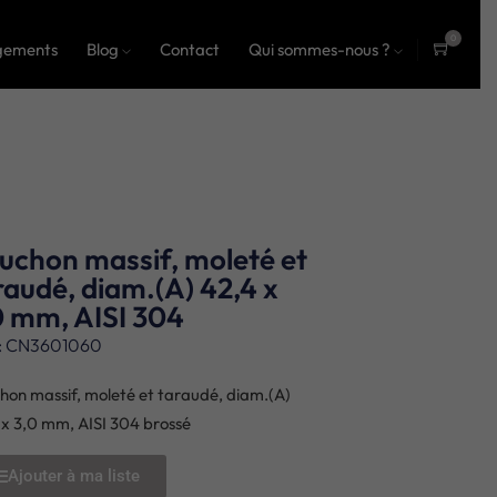
0
gements
Blog
Contact
Qui sommes-nous ?
ite
ms
uchon massif, moleté et
raudé, diam.(A) 42,4 x
0 mm, AISI 304
: CN3601060
hon massif, moleté et taraudé, diam.(A)
 x 3,0 mm, AISI 304 brossé
Ajouter à ma liste