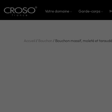
Votre domaine
Garde-corps
M
Accueil
/
Bouchon
/ Bouchon massif, moleté et taraudé