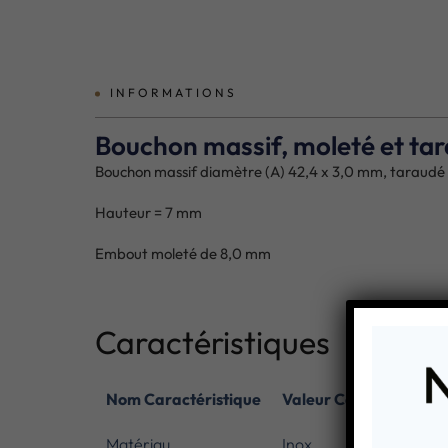
INFORMATIONS
Bouchon massif, moleté et tar
Bouchon massif diamètre (A) 42,4 x 3,0 mm, taraudé
Hauteur = 7 mm
Embout moleté de 8,0 mm
Caractéristiques
Nom Caractéristique
Valeur Caractéristiqu
Matériau
Inox