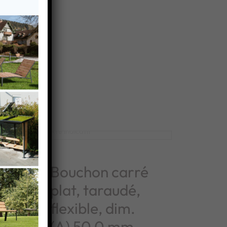
é
Bouchon carré
plat, taraudé,
flexible, dim.
(A) 50,0 mm,