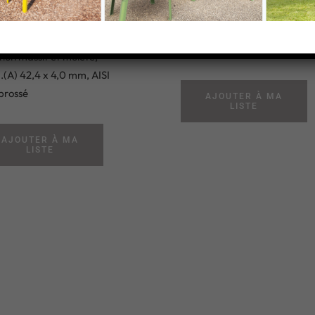
04
Bouchon carré plat, flexible,
dimension (A) 50,0 mm, Acie
hon massif et moleté,
.(A) 42,4 x 4,0 mm, AISI
brossé
AJOUTER À MA
LISTE
AJOUTER À MA
LISTE