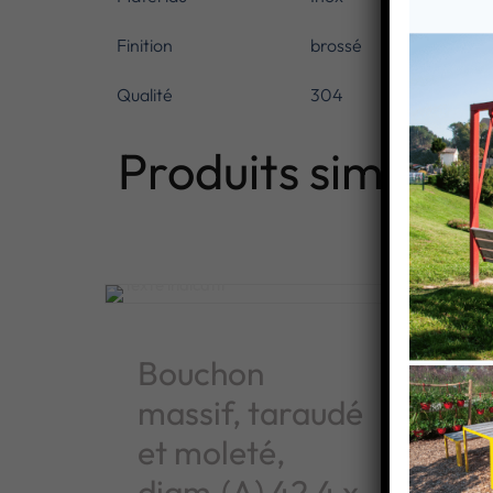
Finition
brossé
Qualité
304
Produits similaire
Bouchon
Bo
massif, taraudé
et
et moleté,
di
diam.(A) 42,4 x
4,