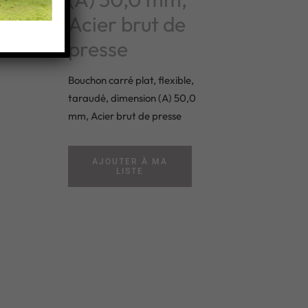
Acier brut de
presse
r
Bouchon carré plat, flexible,
taraudé, dimension (A) 50,0
mm, Acier brut de presse
AJOUTER À MA
LISTE