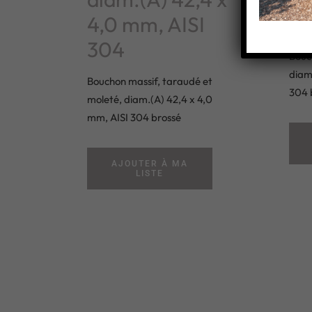
4,0 mm, AISI
3
304
Bouc
diam
Bouchon massif, taraudé et
304 
moleté, diam.(A) 42,4 x 4,0
mm, AISI 304 brossé
AJOUTER À MA
LISTE