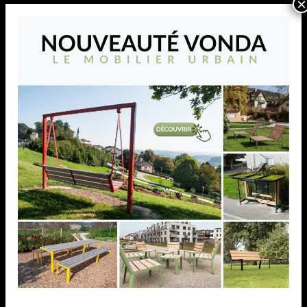
×
AJOUTER À MA LISTE
Bouchon carré pyramidal,
dim. (A) 150,0 mm, acier
Bouchon carré pyramidal, dim. (A) 150,0 mm, acier
AJOUTER À MA LISTE