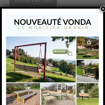
AJOUTER À MA LISTE
×
Bouchon massif et moleté,
diam.(A) 42,4 x 4,0 mm,
AISI 304
Bouchon massif et moleté, diam.(A) 42,4 x 4,0 mm,
AISI 304 brossé