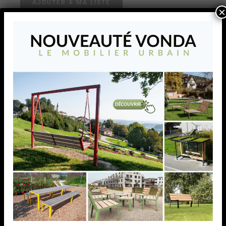
AJOUTER À MA LISTE
×
Bouchon carré pyramidal,
dim. (A) 120,0 mm, acier
Bouchon carré pyramidal, dim. (A) 120,0 mm, acier
AJOUTER À MA LISTE