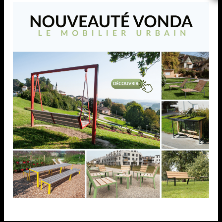
Bouchon carré pyramidal,
dim. (A) 100,0 mm, AISI
304 poli miroir
Bouchon carré pyramidal, dimension (A) 100,0 mm,
AISI 304 poli miroir
AJOUTER À MA LISTE