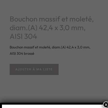
Bouchon massif et moleté,
diam.(A) 42,4 x 3,0 mm,
AISI 304
Bouchon massif et moleté, diam.(A) 42,4 x 3,0 mm,
AISI 304 brossé
AJOUTER À MA LISTE
×