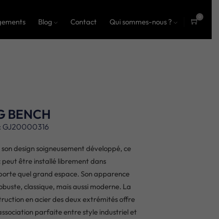
0
gements
Blog
Contact
Qui sommes-nous ?
ite
ms
G BENCH
: GJ20000316
 son design soigneusement développé, ce
 peut être installé librement dans
porte quel grand espace. Son apparence
robuste, classique, mais aussi moderne. La
truction en acier des deux extrémités offre
ssociation parfaite entre style industriel et