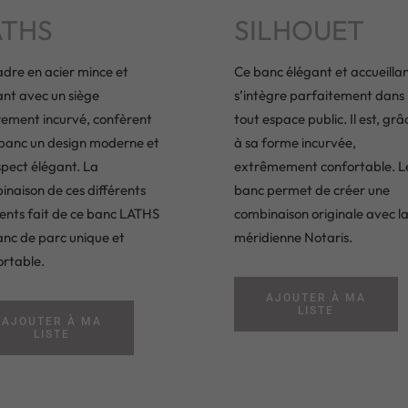
ATHS
SILHOUET
dre en acier mince et
Ce banc élégant et accueilla
ant avec un siège
s’intègre parfaitement dans
rement incurvé, confèrent
tout espace public. Il est, grâ
 banc un design moderne et
à sa forme incurvée,
spect élégant. La
extrêmement confortable. L
naison de ces différents
banc permet de créer une
ents fait de ce banc LATHS
combinaison originale avec l
anc de parc unique et
méridienne Notaris.
ortable.
AJOUTER À MA
LISTE
AJOUTER À MA
LISTE