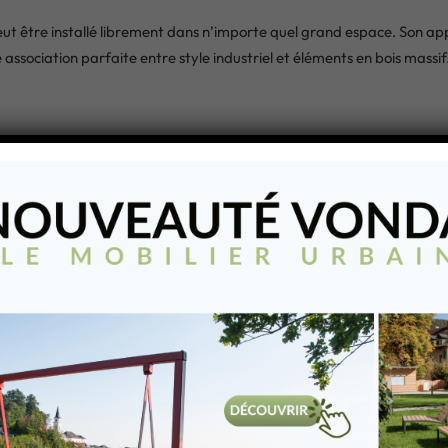
t être installé librement dans n’importe quel grand espace. Son app
association parfaite entre style industriel et éléments en bois massif
20μ en teinte RAL au choix