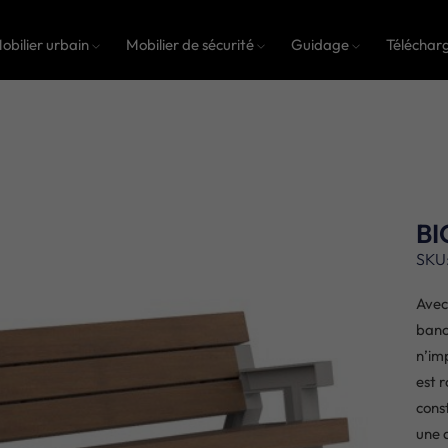
obilier urbain
Mobilier de sécurité
Guidage
Téléchar
BI
SKU
Avec
banc
n’im
est 
cons
une a