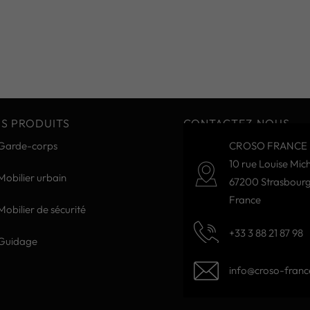
S PRODUITS
CONTACTEZ-NOUS
Garde-corps
CROSO FRANCE 
10 rue Louise Mich
Mobilier urbain
67200 Strasbour
France
Mobilier de sécurité
+33 3 88 21 87 98
Guidage
info@croso-france