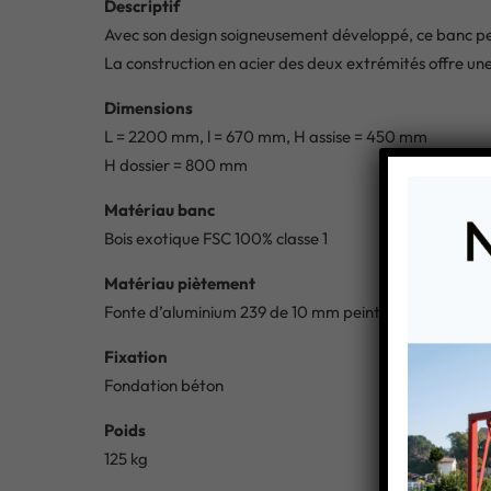
Descriptif
Avec son design soigneusement développé, ce banc peu
La construction en acier des deux extrémités offre une 
Dimensions
L = 2200 mm, l = 670 mm, H assise = 450 mm
H dossier = 800 mm
Matériau banc
Bois exotique FSC 100% classe 1
Matériau piètement
Fonte d’aluminium 239 de 10 mm peint double couche 1
Fixation
Fondation béton
Poids
125 kg