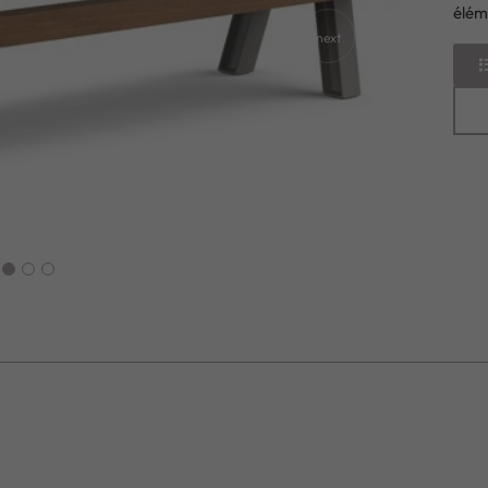
élém
next