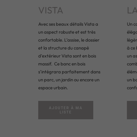
VISTA
L
Avec ses beaux détails Vista a
Un ca
un aspect robuste et est très
élég
confortable. L’assise, le dossier
légè
et la structure du canapé
à ce
d’extérieur Vista sont en bois
un a
massif. Ce banc en bois
combi
s’intégrara parfaitement dans
élém
un parc, un jardin ou encore un
un b
espace urbain.
conf
AJOUTER À MA
LISTE