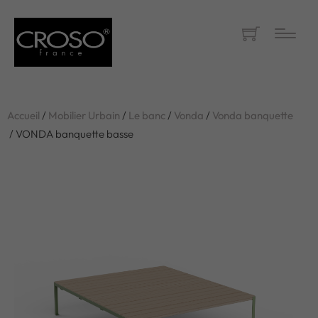
Accueil
/
Mobilier Urbain
/
Le banc
/
Vonda
/
Vonda banquette
/ VONDA banquette basse