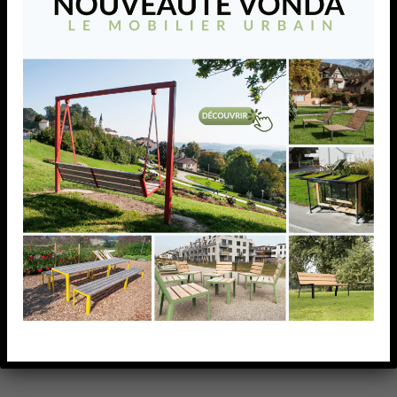
VONDA table
La table VONDA complète harmonieusement les
assises de la collection. Associée aux bancs,
banquettes ou tabourets, elle crée un espace
convivial, idéal pour les repas, les échanges ou les
moments de détente en extérieur.
AJOUTER À MA LISTE