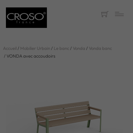
Accueil
/
Mobilier Urbain
/
Le banc
/
Vonda
/
Vonda banc
/ VONDA avec accoudoirs