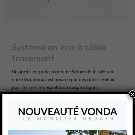
Système en inox à câble
traversant
Un garde-corps de la gamme Saturn dont la liaison
entre les poteaux est assurée par des câbles en inox
pour former un ensemble au design élégant.
×
AJOUTER À MA LISTE