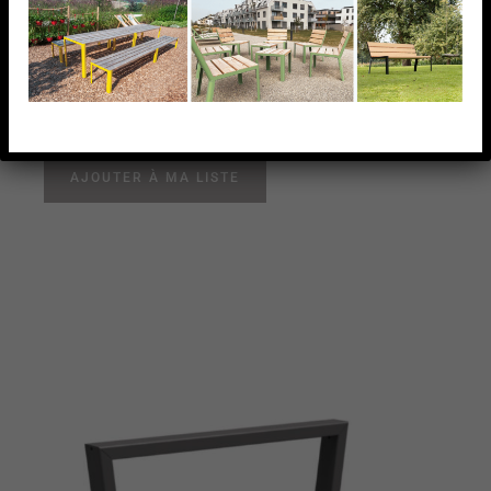
publics. NIETJE (900) est développé pour une
intégration parfaite et fonctionnelle dans les écoles,
campus, parcs, zones de stationnement et autres
parkings.
AJOUTER À MA LISTE