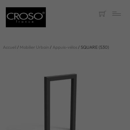
Accueil
/
Mobilier Urbain
/
Appuis-vélos
/ SQUARE (530)