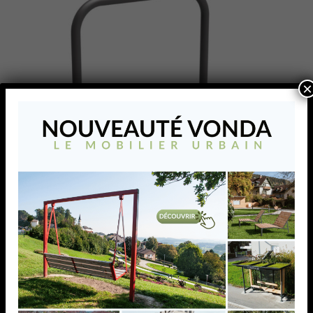
×
NIETJE (900)
L’appui-vélos NIETJE (900) au design moderne et
épuré s’intègre harmonieusement dans vos espaces