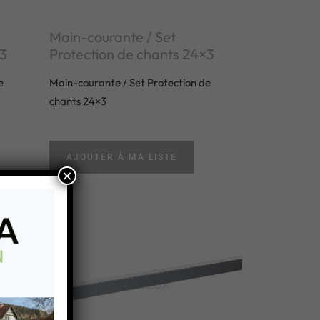
Main-courante / Set
×3
Protection de chants 24×3
e
Main-courante / Set Protection de
chants 24×3
AJOUTER À MA LISTE
×