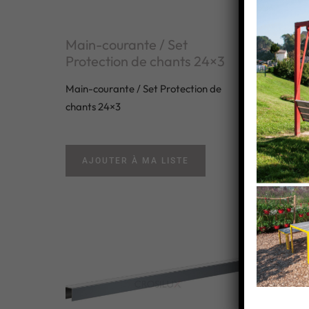
Main-courante / Set
Main-c
Protection de chants 24×3
Protec
Main-courante / Set Protection de
Main-cour
chants 24×3
chants 2
AJOUTER À MA LISTE
AJOU