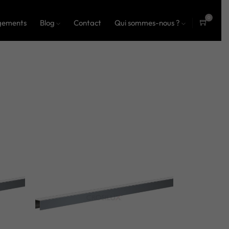
0
gements
Blog
Contact
Qui sommes-nous ?
ite
ms