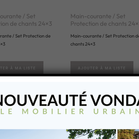
ourante / Set
Main-courante / Set
tion de chants 24×3
Protection de chants 24
ante / Set Protection de
Main-courante / Set Protection d
4×3
chants 24×3
TER À MA LISTE
AJOUTER À MA LISTE