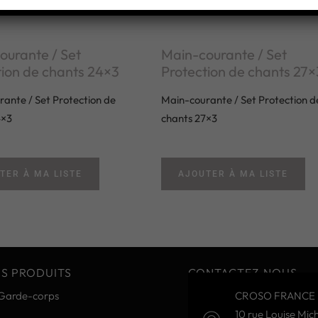
ourante / Set
Main-courante / Set
tion de chants 24×3
Protection de chants 27×
ante / Set Protection de
Main-courante / Set Protection d
4×3
chants 27×3
TER À MA LISTE
AJOUTER À MA LISTE
S PRODUITS
CONTACTEZ-NOUS
Garde-corps
CROSO FRANCE 
10 rue Louise Mich