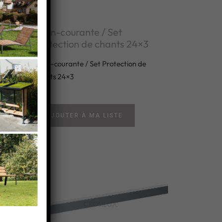
Main-courante / Set
×3
Protection de chants 24×3
e
Main-courante / Set Protection de
chants 24×3
AJOUTER À MA LISTE