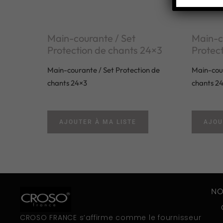
Main-courante / Set
Main-c
Protection de chants 24×3
Protec
Main-courante / Set Protection de
Main-cour
chants 24×3
chants 2
AJOUTER À MA LISTE
AJOU
NO
CROSO FRANCE s’affirme comme le fournisseur