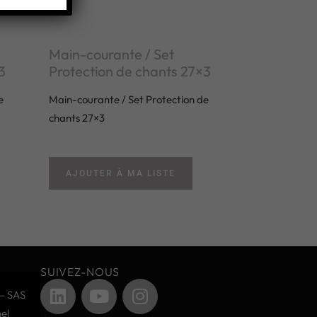
Main-courante / Set
3
Protection de chants 27×3
e
Main-courante / Set Protection de
chants 27×3
AJOUTER À MA LISTE
SUIVEZ-NOUS
– SAS
el