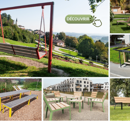
ourante / Set
Main-courante / Set
tion de chants 24×3
Protection de chants 24
ante / Set Protection de
Main-courante / Set Protection d
4×3
chants 24×3
TER À MA LISTE
AJOUTER À MA LISTE