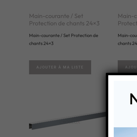
Main-courante / Set
Main-c
Protection de chants 24×3
Protec
Main-courante / Set Protection de
Main-cour
chants 24×3
chants 2
AJOUTER À MA LISTE
AJOU