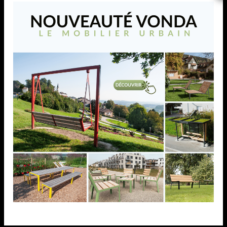
Bouchon droit diam.
Bouchon droit
50 mm, inox 316
diam.42,4 mm, inox
316
Bouchon droit diamètre 50
Bouchon droit diam.42,4 mm,
mm, inox 316 pour main
inox 316 pour main courante
courante bois
bois
AJOUTER À MA
LISTE