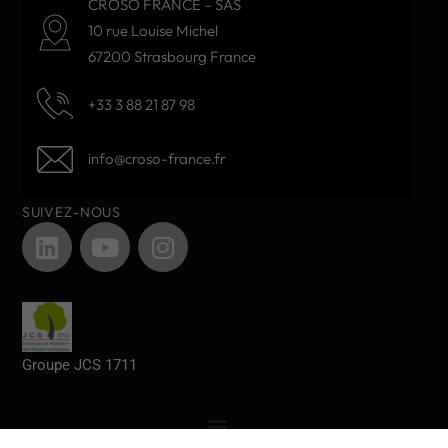
CROSO FRANCE – SAS
10 rue Louise Michel
67200 Strasbourg France
+33 3 88 21 87 98
info@croso-france.fr
SUIVEZ-NOUS
Groupe JCS 1711