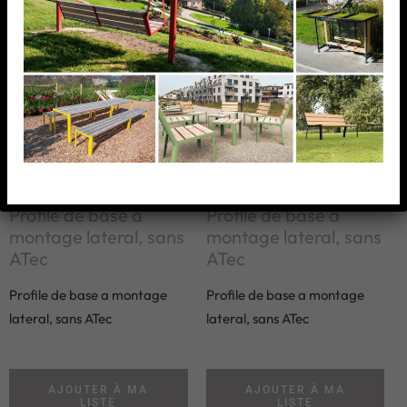
Profile de base a
Profile de base a
montage lateral, sans
montage lateral, sans
ATec
ATec
Profile de base a montage
Profile de base a montage
lateral, sans ATec
lateral, sans ATec
AJOUTER À MA
AJOUTER À MA
LISTE
LISTE