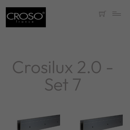
Crosilux 2.0 -
Set 7