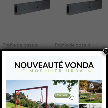
Profile de base a
Profile de base a
montage lateral
montage lateral
×
Profile de base a montage
Profile de base a montage
lateral
lateral
AJOUTER À MA
AJOUTER À MA
LISTE
LISTE