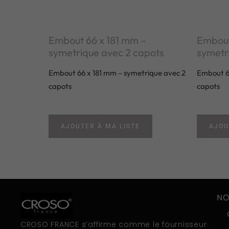
Embout 66 x 181 mm –
Embout
symetrique avec 2 capots
symetr
Embout 66 x 181 mm – symetrique avec 2
Embout 66
capots
capots
AJOUTER À MA LISTE
AJOU
NO
CROSO FRANCE s’affirme comme le fournisseur