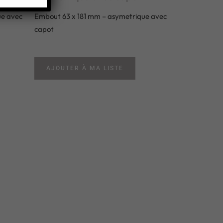
ue avec
Embout 63 x 181 mm – asymetrique avec
capot
AJOUTER À MA LISTE