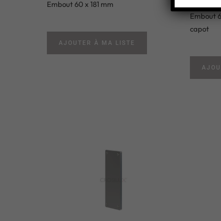
Embout 60 x 181 mm
Embout 6
capot
AJOUTER À MA LISTE
AJOU