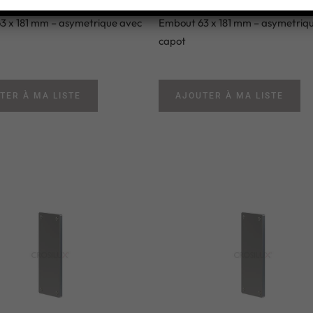
3 x 181 mm – asymetrique avec
Embout 63 x 181 mm – asymetriq
capot
TER À MA LISTE
AJOUTER À MA LISTE