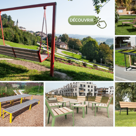
TER À MA LISTE
 63 x 181 mm –
Embout 63 x 181 mm –
rique avec capot
asymetrique avec capot