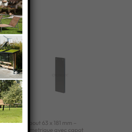
Embout 63 x 181 mm –
asymetrique avec capot