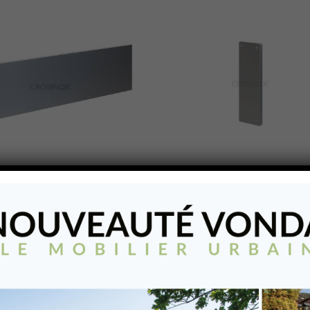
aut pour profile de
Embout 60 x 181 mm
fixer au sol avec socle –
Embout 60 x 181 mm
t pour profile de base a fixer
ec socle – 181 mm
AJOUTER À MA LISTE