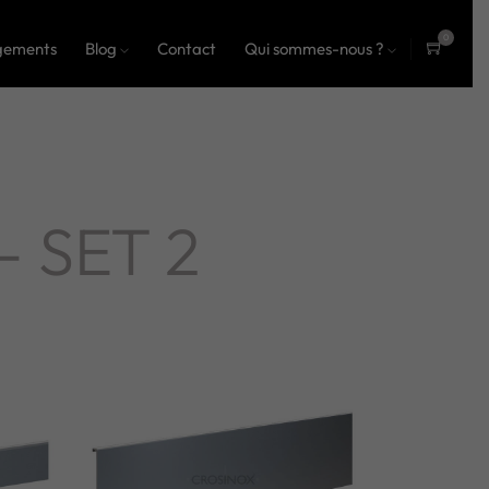
0
gements
Blog
Contact
Qui sommes-nous ?
ite
ms
 - SET 2