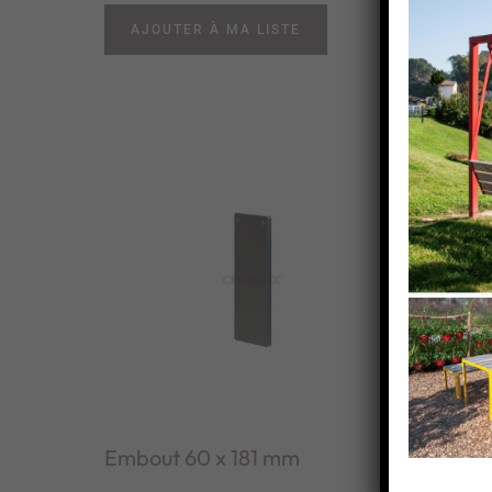
AJOUTER À MA LISTE
AJOU
Embout 60 x 181 mm
Embout
asymet