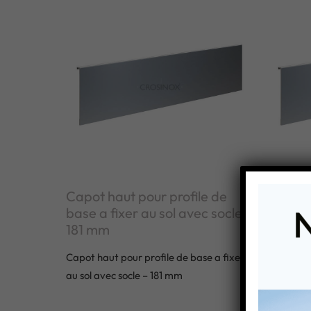
Capot haut pour profile de
Capot h
base a fixer au sol avec socle –
base a 
181 mm
181 mm
Capot haut pour profile de base a fixer
Capot hau
au sol avec socle – 181 mm
au sol av