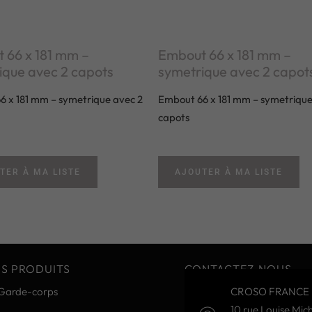
 66 x 181 mm –
Embout 66 x 181 mm –
ique avec 2 capots
symetrique avec 2 capot
 x 181 mm – symetrique avec 2
Embout 66 x 181 mm – symetrique
capots
TER À MA LISTE
AJOUTER À MA LISTE
S PRODUITS
CONTACTEZ-NOUS
Garde-corps
CROSO FRANCE 
10 rue Louise Mich