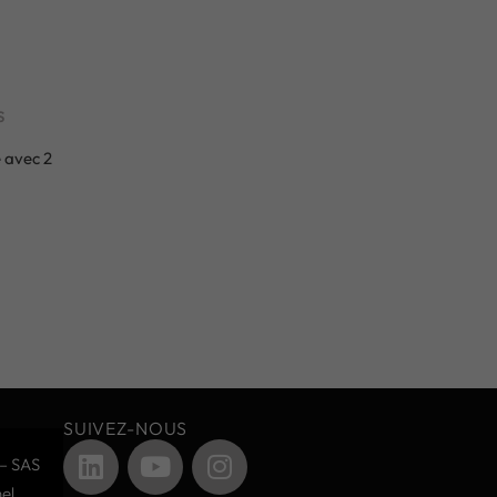
s
 avec 2
SUIVEZ-NOUS
– SAS
el