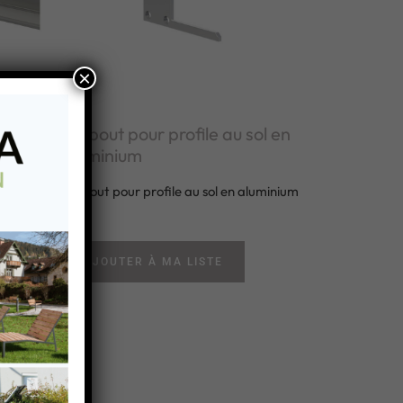
×
Embout pour profile au sol en
aluminium
 sol
Embout pour profile au sol en aluminium
AJOUTER À MA LISTE