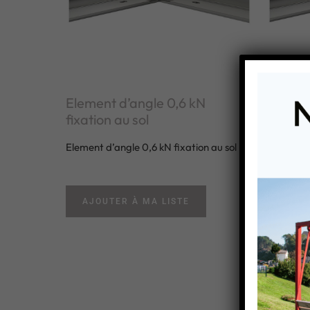
Element d’angle 0,6 kN
Elemen
fixation au sol
fixatio
Element d’angle 0,6 kN fixation au sol
Element d
AJOUTER À MA LISTE
AJOU