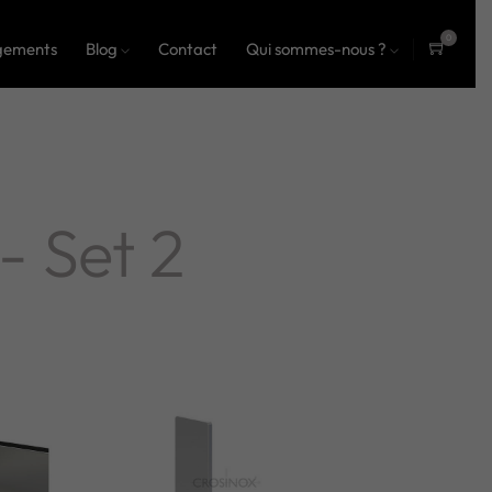
0
gements
Blog
Contact
Qui sommes-nous ?
ite
ms
- Set 2