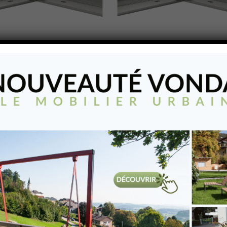
t d’angle 0,6 kN
Element d’angle 0,6 kN
n au sol
fixation au sol
’angle 0,6 kN fixation au sol
Element d’angle 0,6 kN fixation au
TER À MA LISTE
AJOUTER À MA LISTE