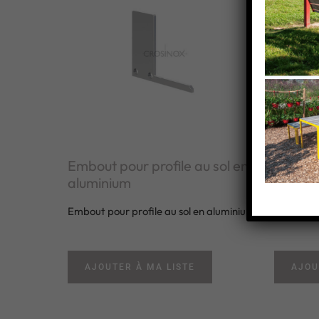
Embout pour profile au sol en
Embout 
aluminium
alumin
Embout pour profile au sol en aluminium
Embout po
AJOUTER À MA LISTE
AJOU