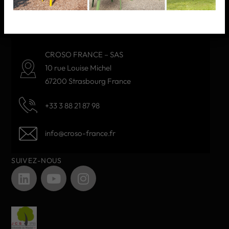
NOS PRODUITS
CONTACTEZ-NOUS
CROSO FRANCE – SAS
10 rue Louise Michel
67200 Strasbourg France
+33 3 88 21 87 98
info@croso-france.fr
SUIVEZ-NOUS