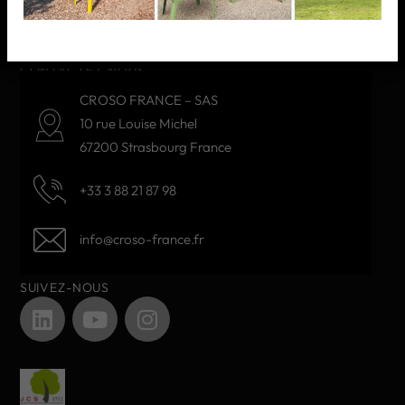
NOS PRODUITS
CONTACTEZ-NOUS
CROSO FRANCE – SAS
10 rue Louise Michel
67200 Strasbourg France
+33 3 88 21 87 98
info@croso-france.fr
SUIVEZ-NOUS