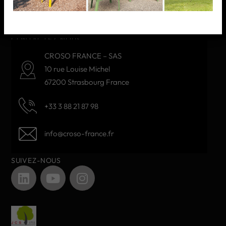
NOS PRODUITS
CONTACTEZ-NOUS
CROSO FRANCE – SAS
10 rue Louise Michel
67200 Strasbourg France
+33 3 88 21 87 98
info@croso-france.fr
SUIVEZ-NOUS