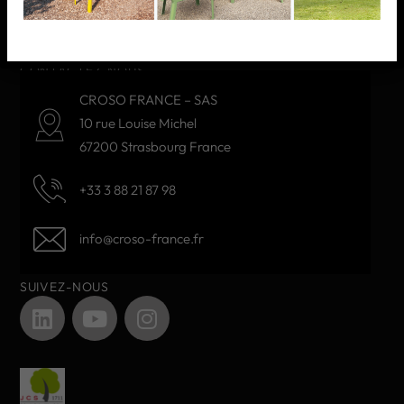
NOS PRODUITS
CONTACTEZ-NOUS
CROSO FRANCE – SAS
10 rue Louise Michel
67200 Strasbourg France
+33 3 88 21 87 98
info@croso-france.fr
SUIVEZ-NOUS