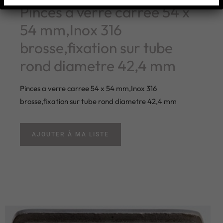
Pinces a verre carree 54 x
54 mm,Inox 316
brosse,fixation sur tube
rond diametre 42,4 mm
Pinces a verre carree 54 x 54 mm,Inox 316
brosse,fixation sur tube rond diametre 42,4 mm
AJOUTER À MA LISTE